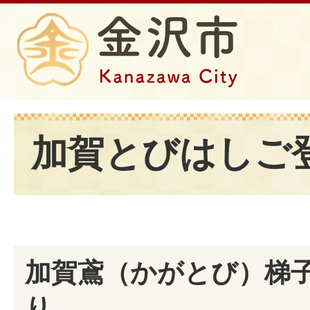
加賀とびはしご
加賀鳶（かがとび）梯
り