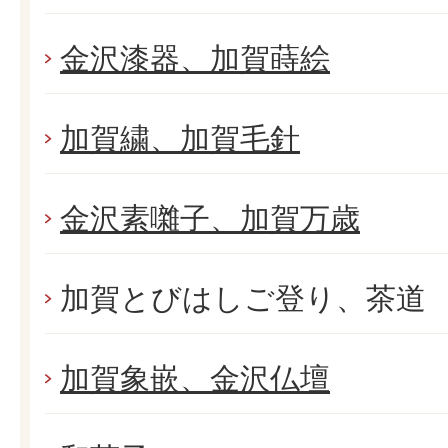
金沢漆器、加賀蒔絵
加賀繍、加賀毛針
金沢素囃子、加賀万歳
加賀とびはしご登り、茶道
加賀象嵌、金沢仏壇