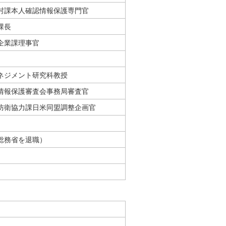
村課本人確認情報保護専門官
課長
企業課理事官
ネジメント研究科教授
情報保護審査会事務局審査官
防衛協力課日米同盟調整企画官
総務省を退職）