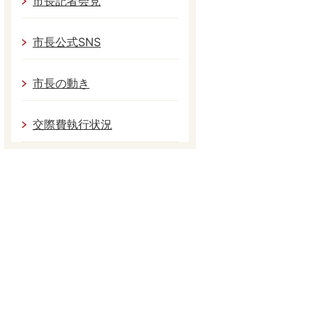
市長記者会見
市長公式SNS
市長の動き
交際費執行状況