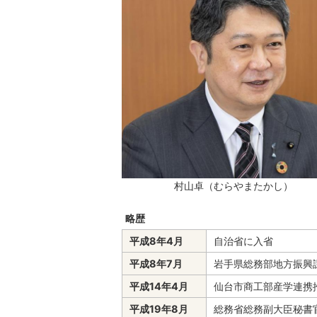
村山卓（むらやまたかし）
略歴
平成8年4月
自治省に入省
平成8年7月
岩手県総務部地方振興
平成14年4月
仙台市商工部産学連携
平成19年8月
総務省総務副大臣秘書