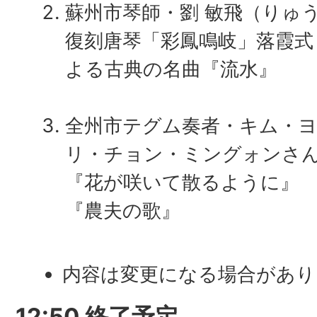
蘇州市琴師・劉 敏飛（りゅ
復刻唐琴「彩鳳鳴岐」落霞式
よる古典の名曲『流水』
全州市テグム奏者・キム・
リ・チョン・ミングォンさ
『花が咲いて散るように』
『農夫の歌』
内容は変更になる場合があり
12:50 終了予定