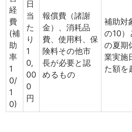
日
経
当
報償費（諸謝
費
補助対
た
金）、消耗品
(補
の10
り
費、使用料、保
助
の夏期
1
険料その他市
率
業実施日
0,
長が必要と認
1
た額を
00
めるもの
0/
0
1
円
0)