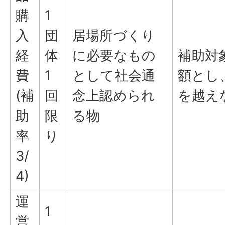
購
1
入
団
居場所づくり
経
体
に必要なもの
補助対
費
1
として社会通
額とし、
(補
回
念上認められ
を越え
助
限
る物
率
り
3/
4)
運
1
営