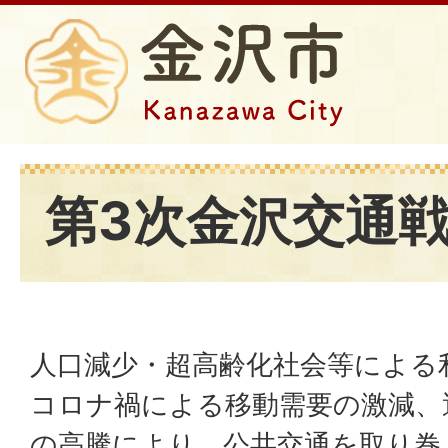
第3次金沢交通
人口減少・超高齢化社会等による
コロナ禍による移動需要の激減、
の高騰により、公共交通を取り巻