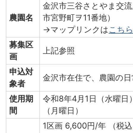
金沢市三谷さとやま交流
農園名
市宮野町ヲ11番地）
→マップリンクは
こち
募集区
上記参照
画
申込対
金沢市在住で、農園の日
象者
使用期
令和8年4月1日（水曜日）
間
（月曜日）
1区画 6,600円/年 （税