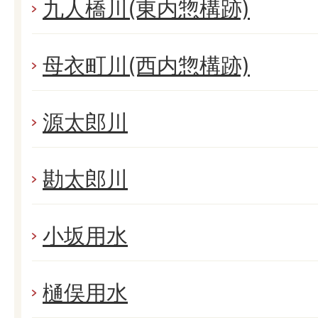
九人橋川(東内惣構跡)
母衣町川(西内惣構跡)
源太郎川
勘太郎川
小坂用水
樋俣用水