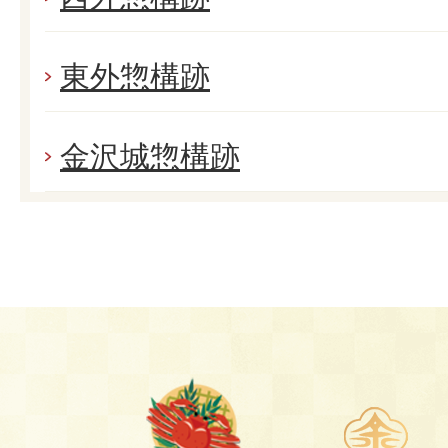
東外惣構跡
金沢城惣構跡