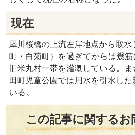
現在
犀川桜橋の上流左岸地点から取水
町・白菊町）を過ぎてからは幾筋
旧米丸村一帯を灌漑している。ま
田町児童公園では用水を引水した
いる。
この記事に関するお