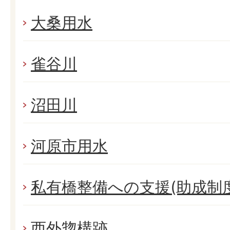
大桑用水
雀谷川
沼田川
河原市用水
私有橋整備への支援(助成制度
西外惣構跡