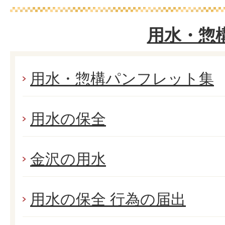
用水・惣
用水・惣構パンフレット集
用水の保全
金沢の用水
用水の保全 行為の届出