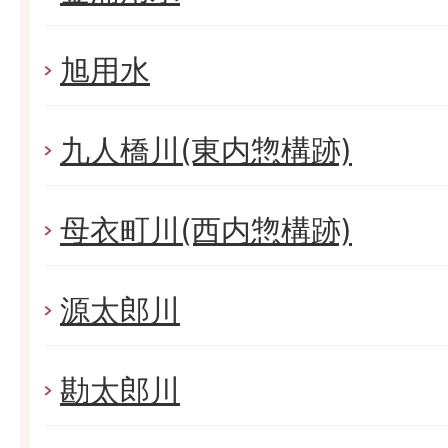
旭用水
九人橋川(東内惣構跡)
母衣町川(西内惣構跡)
源太郎川
勘太郎川