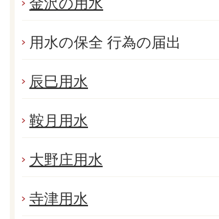
金沢の用水
用水の保全 行為の届出
辰巳用水
鞍月用水
大野庄用水
寺津用水