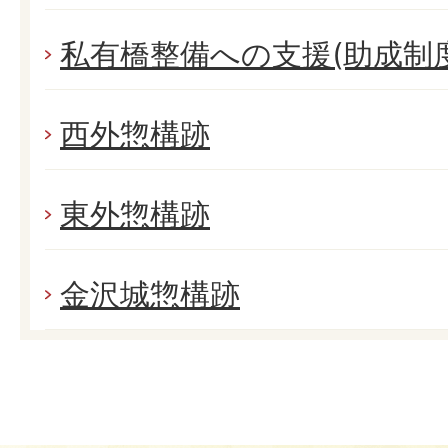
私有橋整備への支援(助成制度
西外惣構跡
東外惣構跡
金沢城惣構跡