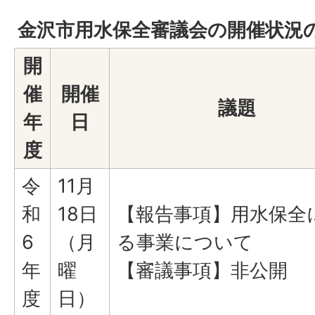
金沢市用水保全審議会の開催状況
開
催
開催
議題
年
日
度
令
11月
和
18日
【報告事項】用水保全
6
（月
る事業について
年
曜
【審議事項】非公開
度
日）