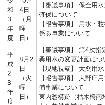
令
10月
【審議事項】 保全用水
和
4日
確保について
3
（月
【報告事項】 用水・惣
年
曜
係る事業について
度
日）
【審議事項】 第4次指
平
8月2
桑用水の変更計画につ
成
日
【現地視察】 大桑用水
2
（火
【報告事項】 大野庄用
8
曜
備事業について
年
日）
東内惣構跡（枯木橋南
度