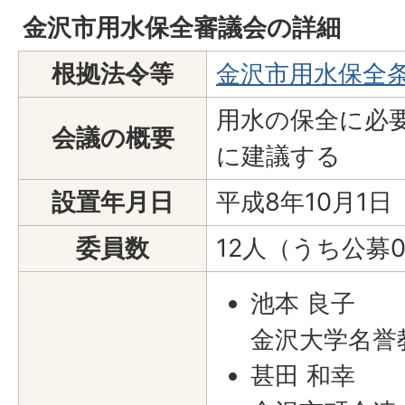
金沢市用水保全審議会の詳細
根拠法令等
金沢市用水保全
用水の保全に必
会議の概要
に建議する
設置年月日
平成8年10月1日
委員数
12人（うち公募
池本 良子
金沢大学名誉
甚田 和幸