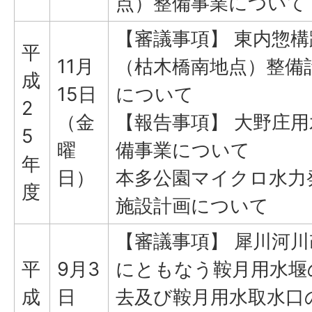
点）整備事業について
【審議事項】 東内惣構
平
11月
（枯木橋南地点）整備
成
15日
について
2
（金
【報告事項】 大野庄用
5
曜
備事業について
年
日）
本多公園マイクロ水力
度
施設計画について
【審議事項】 犀川河川
平
9月3
にともなう鞍月用水堰
成
日
去及び鞍月用水取水口