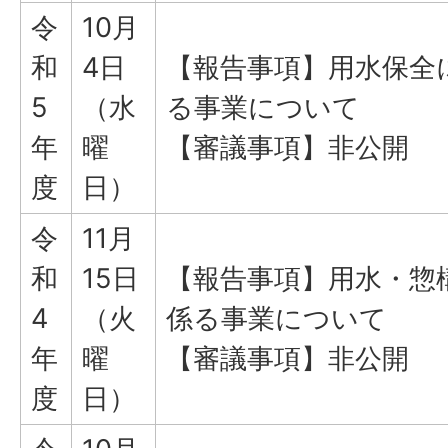
令
10月
和
4日
【報告事項】用水保全
5
（水
る事業について
年
曜
【審議事項】非公開
度
日）
令
11月
和
15日
【報告事項】用水・惣
4
（火
係る事業について
年
曜
【審議事項】非公開
度
日）