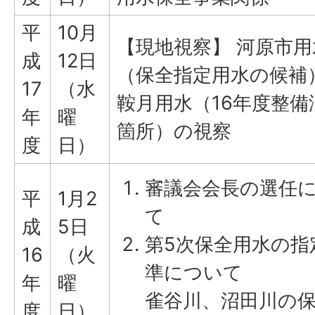
平
10月
【現地視察】 河原市用
成
12日
（保全指定用水の候補
17
（水
鞍月用水（16年度整備
年
曜
箇所）の視察
度
日）
審議会会長の選任
平
1月2
て
成
5日
第5次保全用水の指
16
（火
準について
年
曜
雀谷川、沼田川の
度
日）