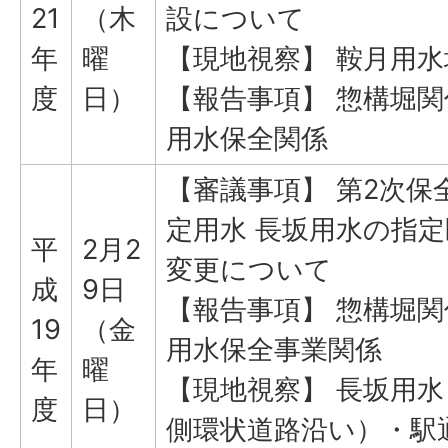
21
（木
設について
年
曜
【現地視察】 鞍月用水
度
日）
【報告事項】 惣構堀関
用水保全関係
【審議事項】 第2次保
定用水 長坂用水の指定
平
2月2
変更について
成
9日
【報告事項】 惣構堀関
19
（金
用水保全事業関係
年
曜
【現地視察】 長坂用水
度
日）
側環状道路沿い）・駅