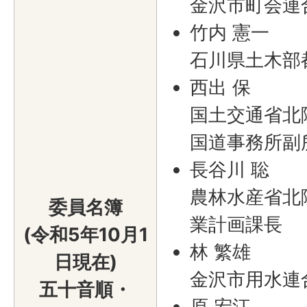
金沢市町会連
竹内 憲一
石川県土木部
西出 保
国土交通省北
国道事務所副
長谷川 聡
農林水産省北
委員名簿
業計画課長
(令和5年10月1
林 繁雄
日現在)
金沢市用水連
五十音順・
原 宏江