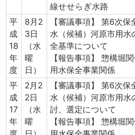
線せせらぎ水路
平
8月2
【審議事項】 第6次保
成
3日
水（候補）河原市用水
18
（水
全基準について
年
曜
【報告事項】 惣構堀関
度
日）
用水保全事業関係
平
2月2
【審議事項】 第6次保
成
2日
水（候補）河原市用水
17
（水
討、選定について
年
曜
【報告事項】 惣構堀関
度
日）
用水保全事業関係