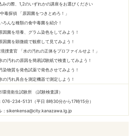
込みの際、1,2のいずれかの講座をお選びください
食中毒探偵 「原因菌をつきとめろ！」
ろんな種類の食中毒菌を紹介！
因菌を培養、グラム染色をしてみよう！
因菌を顕微鏡で観察して見てみよう！
環境捜査官 「水の汚れの正体をプロファイルせよ！」
の汚れの原因を簡易試験紙で検査してみよう！
染物質を発色試薬で発色させてみよう！
の汚れ具合を測定機器で測定しよう！
市環境衛生試験所 （試験検査課）
076-234-5131（平日 8時30分から17時15分）
sikenkensa@city.kanazawa.lg.jp