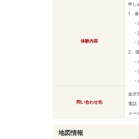
申し
1．
・い
・原
体験内容
・原
2．
・水
・汚
・水
金沢
問い合わせ先
電話：
メール：
地図情報