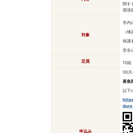
関す
環境
市内
（補
対象
保護
安全
定員
10組
06月
募集
以下
http
dure
申込み