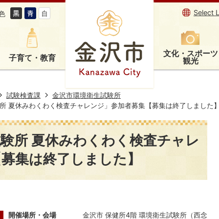
Select 
色
文化・スポーツ
子育て・教育
観光
試験検査課
金沢市環境衛生試験所
所 夏休みわくわく検査チャレンジ」参加者募集【募集は終了しました
験所 夏休みわくわく検査チャレ
【募集は終了しました】
開催場所・会場
金沢市 保健所4階 環境衛生試験所（西念