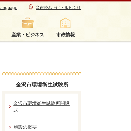
Language
音声読み上げ・ルビふり
産業・ビジネス
市政情報
】
金沢市環境衛生試験所
金沢市環境衛生試験所開設
式
施設の概要