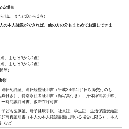
なる場合
ら1点、またはBから2点）
一人の本人確認ができれば、他の方の分もまとめてお渡しできま
点、またはBから2点）
点、またはBから2点）
状等）
書類
運転免許証、運転経歴証明書（平成24年4月1日以降交付のも
写真付き）、特別永住者証明書（顔写真付き）、身体障害者手帳、
、一時庇護許可書、仮滞在許可書
、子ども医療証、母子健康手帳、社員証、学生証、生活保護受給証
ド顔写真証明書（本人の本人確認書類に用いる場合に限る）、本人
 など