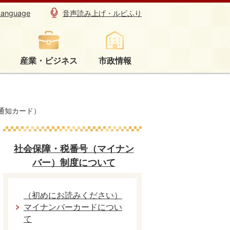
Language
音声読み上げ・ルビふり
産業・ビジネス
市政情報
通知カード）
社会保障・税番号（マイナン
バー）制度について
（初めにお読みください）
マイナンバーカードについ
て