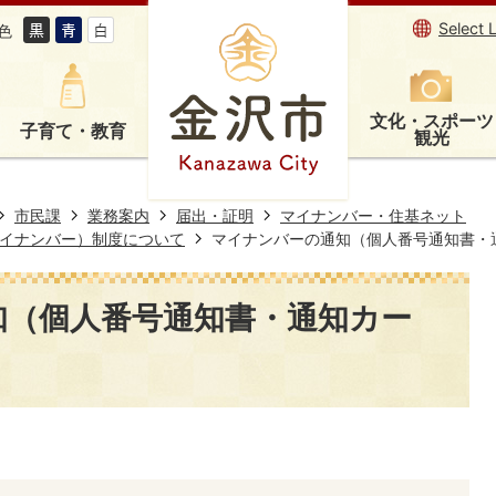
Select 
色
文化・スポーツ
子育て・教育
観光
市民課
業務案内
届出・証明
マイナンバー・住基ネット
イナンバー）制度について
マイナンバーの通知（個人番号通知書・
知（個人番号通知書・通知カー