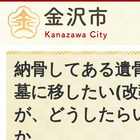
納骨してある遺
墓に移したい(改
が、どうしたら
か。