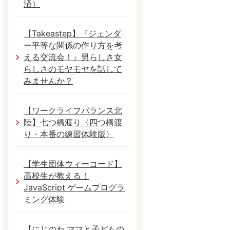
済）
【Takeastep】『ジェンダ
ー平等な関係の作り方を考
える交流会！』男らしさ女
らしさのモヤモヤを話して
みませんか？
【ワークライフバランス北
陸】七つ橋渡り〈四つ橋渡
り・本番の練習体験版〉
【学生団体ウィーコード】
高校生が教える！
JavaScript ゲームプログラ
ミング体験
【にじのわ ママと子どもの