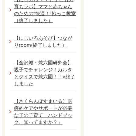
育ちラボ】ママと赤ちゃん
のための”快適！”抱っこ教室
（終了しました）
【にじいろあそび】つなが
りroom(終了しました）
【金沢城・兼六園研究会】
親子でチャレンジ！カルタ
とクイズで兼六園！！※終了
しました
【さくらんぼすまいる】医
療的ケアやサポートが必要
な子の子育て「ハンドブッ
ク、知ってますか？」