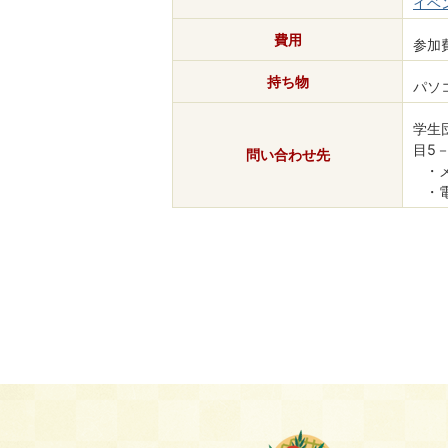
イベ
費用
参加
持ち物
パソ
学生
目5－
問い合わせ先
・メー
・電話