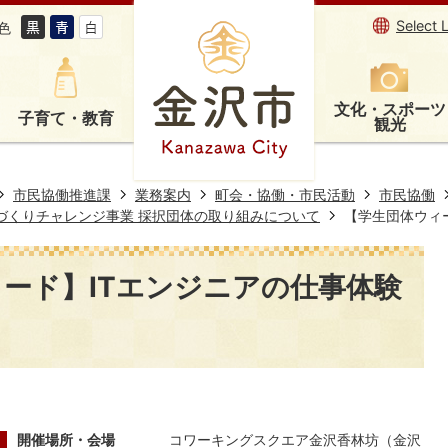
Select 
色
文化・スポーツ
子育て・教育
観光
市民協働推進課
業務案内
町会・協働・市民活動
市民協働
づくりチャレンジ事業 採択団体の取り組みについて
【学生団体ウィ
ード】ITエンジニアの仕事体験
開催場所・会場
コワーキングスクエア金沢香林坊（金沢