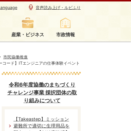
Language
音声読み上げ・ルビふり
産業・ビジネス
市政情報
市民協働推進
ーコード】ITエンジニアの仕事体験イベント
令和6年度協働のまちづくり
チャレンジ事業 採択団体の取
り組みについて
【Takeastep】ミッション
避難所で適切に生理用品を