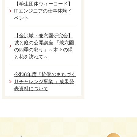
【学生団体ウィーコード】
ITエンジニアの仕事体験イ
ベント
【金沢城・兼六園研究会】
城と庭の公開講座 「兼六園
の四季の彩り」～木々の緑
と花を訪ねて～
令和6年度「協働のまちづく
りチャレンジ事業 」成果発
表資料について