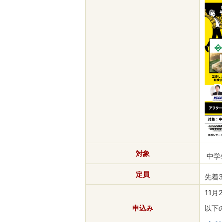
対象
中学
定員
先着
11月
申込み
以下