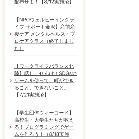
配布せよ！【8/12実施済】
【NPOウェルビーイングラ
イフ サポート金沢】産前産
後ケア メンタルヘルス・プ
ロケアクラス（終了しまし
た）
【ワークライフバランス北
陸】話し、せんけ！SDGsの
ゲームを使って、町ができ
ること、できないこと。
【7/21実施済】
【学生団体ウィーコード】
高校生・大学生たちが教え
る！プログラミングでゲー
ムを作ろう！（8/18実施