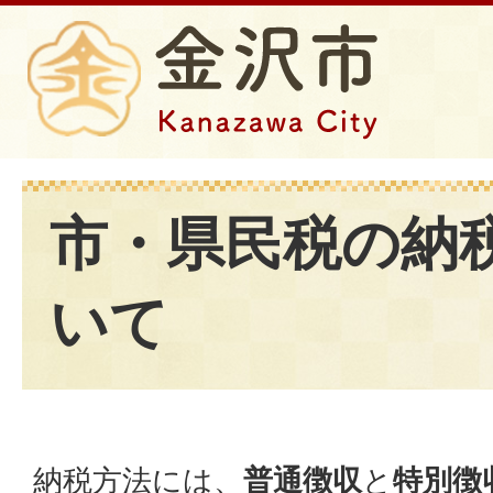
市・県民税の納
いて
納税方法には、
普通徴収
と
特別徴