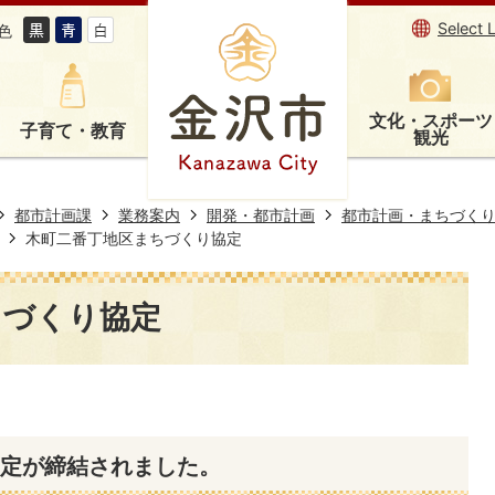
Select 
色
文化・スポーツ
子育て・教育
観光
都市計画課
業務案内
開発・都市計画
都市計画・まちづく
木町二番丁地区まちづくり協定
ちづくり協定
協定が締結されました。