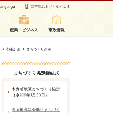
Language
音声読み上げ・ルビふり
産業・ビジネス
市政情報
り
都市計画
まちづくり条例
まちづくり協定締結式
木倉町地区まちづくり協定
（令和6年1月30日）
高岡町高親会地区まちづく