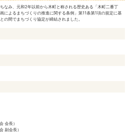
ちなみ、元和2年以前から木町と称される歴史ある「木町二番丁
画によるまちづくりの推進に関する条例」第11条第1項の規定に基
との間でまちづくり協定が締結されました。
会 会長）
会 副会長）