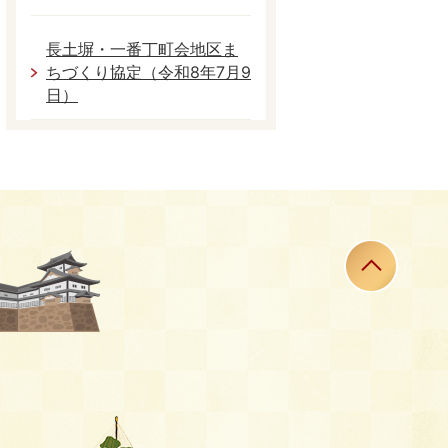
長土塀・一番丁町会地区ま
ちづくり協定（令和8年7月9
日）