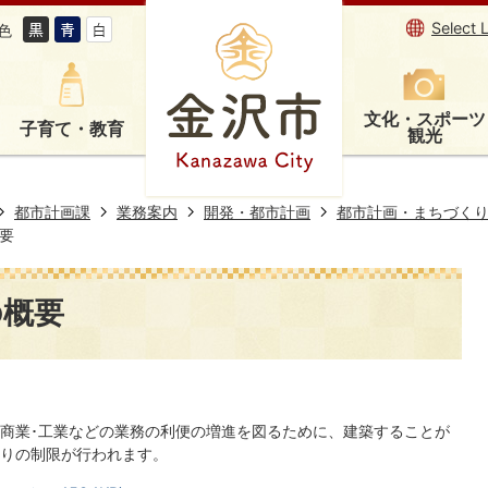
Select 
色
文化・スポーツ
子育て・教育
観光
都市計画課
業務案内
開発・都市計画
都市計画・まちづく
要
の概要
商業･工業などの業務の利便の増進を図るために、建築することが
りの制限が行われます。