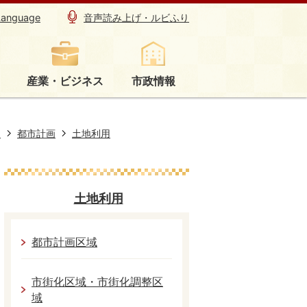
Language
音声読み上げ・ルビふり
産業・ビジネス
市政情報
り
都市計画
土地利用
土地利用
都市計画区域
市街化区域・市街化調整区
域