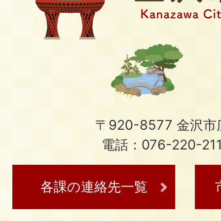
〒920-8577 金沢市広
電話：076-220-21
各課の連絡先一覧