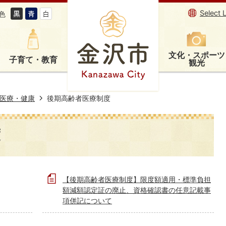
Select 
色
文化・スポーツ
子育て・教育
観光
医療・健康
後期高齢者医療制度
度
【後期高齢者医療制度】限度額適用・標準負担
額減額認定証の廃止、資格確認書の任意記載事
項併記について