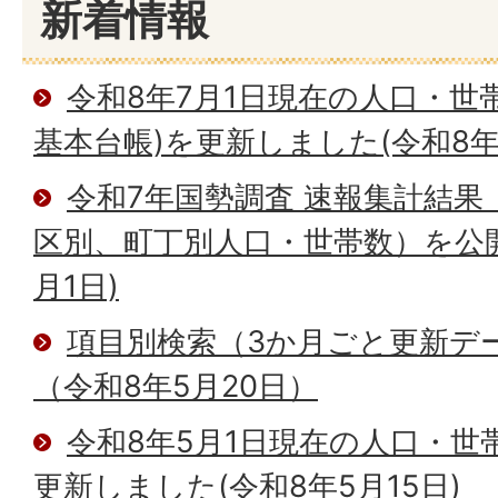
新着情報
令和8年7月1日現在の人口・世
基本台帳)を更新しました(令和8年7
令和7年国勢調査 速報集計結果
区別、町丁別人口・世帯数）を公開
月1日)
項目別検索（3か月ごと更新デ
（令和8年5月20日）
令和8年5月1日現在の人口・世
更新しました(令和8年5月15日)