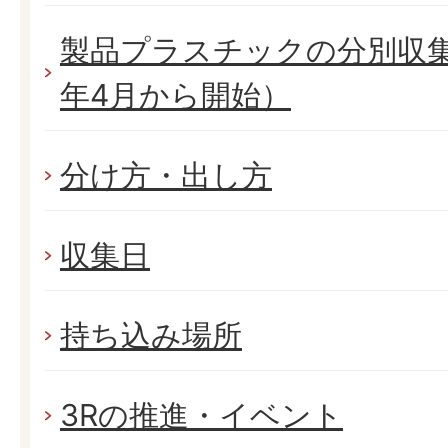
製品プラスチックの分別収
年4月から開始）
分け方・出し方
収集日
持ち込み場所
3Rの推進・イベント