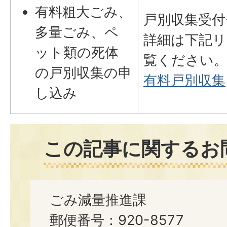
有料粗大ごみ、
戸別収集受付
多量ごみ、ペ
詳細は下記
ット類の死体
覧ください
の戸別収集の申
有料戸別収集
し込み
この記事に関するお
ごみ減量推進課
郵便番号：920-8577