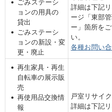
ごみステーシ
詳細は下記リ
ョンの用具の
ージ「東部管
貸出
ー」箇所をご
ごみステーシ
い。
ョンの新設・変
各種お問い合
更・廃止
再生家具・再生
自転車の展示販
売
戸室リサイ
再使用品交換情
詳細は下記リ
報