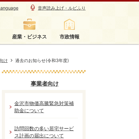
Language
音声読み上げ・ルビふり
産業・ビジネス
市政情報
向け
過去のお知らせ(令和3年度)
事業者向け
金沢市物価高騰緊急対策補
助金について
訪問回数の多い居宅サービ
ス計画の届出について