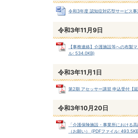
令和3年度 認知症対応型サービス事業開設
令和3年11月9日
【事務連絡】介護施設等への布製マス
ル: 534.0KB)
令和3年11月1日
第2期 アセッサー講習 申込受付【延長】
令和3年10月20日
「介護保険施設・事業所における高
（お願い） (PDFファイル: 493.5KB