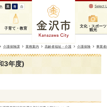
Select 
色
文化・スポーツ
子育て・教育
観光
介護保険課
業務案内
高齢者福祉・介護
介護保険
事業者
和3年度)