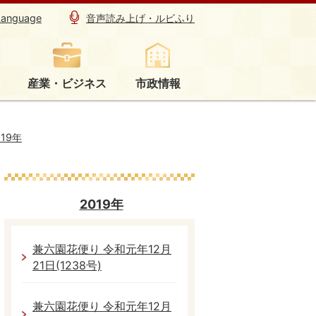
Language
音声読み上げ・ルビふり
産業・ビジネス
市政情報
019年
2019年
兼六園花便り 令和元年12月
21日(1238号)
兼六園花便り 令和元年12月