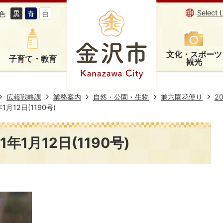
Select 
色
文化・スポーツ
子育て・教育
観光
広報戦略課
業務案内
自然・公園・生物
兼六園花便り
2
月12日(1190号)
年1月12日(1190号)