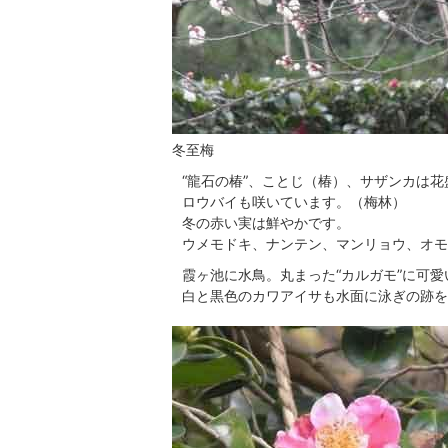
冬至梅
“龍石の椿”、ことじ（椿）、サザンカは花
ロウバイも咲いています。（梅林）
冬の赤い実は鮮やかです。
ウメモドキ、ナンテン、マンリョウ、オモ
霞ヶ池に水鳥。丸まった“カルガモ”に可
白と黒色のカワアイサも水面に泳ぎの跡を