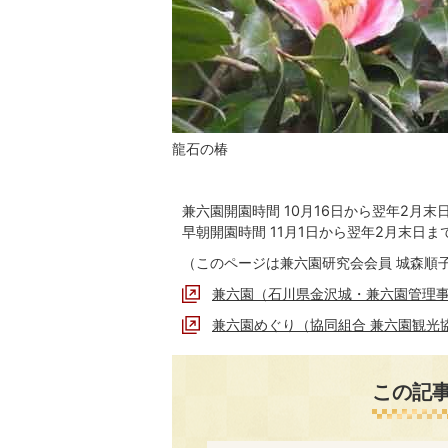
龍石の椿
兼六園開園時間 10月16日から翌年2月末
早朝開園時間 11月1日から翌年2月末日ま
（このページは兼六園研究会会員 城森順
兼六園（石川県金沢城・兼六園管理
兼六園めぐり（協同組合 兼六園観光
この記