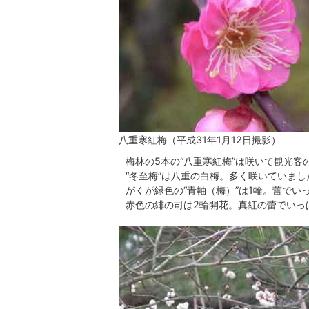
八重寒紅梅（平成31年1月12日撮影）
梅林の5本の“八重寒紅梅”は咲いて観光客
“冬至梅”は八重の白梅。多く咲いていまし
がくが緑色の“青軸（梅）”は1輪。蕾でい
赤色の緋の司は2輪開花。真紅の蕾でいっ