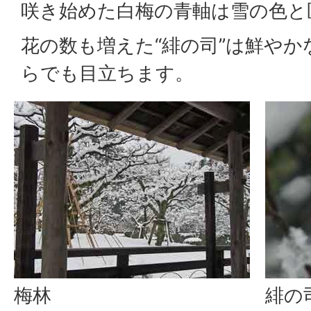
咲き始めた白梅の青軸は雪の色と
花の数も増えた“緋の司”は鮮や
らでも目立ちます。
梅林
緋の