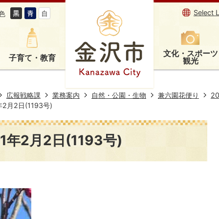
Select 
色
文化・スポーツ
子育て・教育
観光
広報戦略課
業務案内
自然・公園・生物
兼六園花便り
2
月2日(1193号)
年2月2日(1193号)