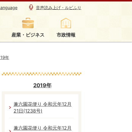
Language
音声読み上げ・ルビふり
産業・ビジネス
市政情報
019年
2019年
兼六園花便り 令和元年12月
21日(1238号)
兼六園花便り 令和元年12月