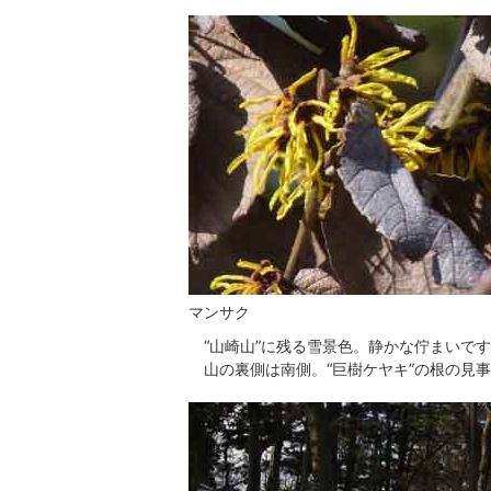
マンサク
“山崎山”に残る雪景色。静かな佇まいで
山の裏側は南側。“巨樹ケヤキ”の根の見