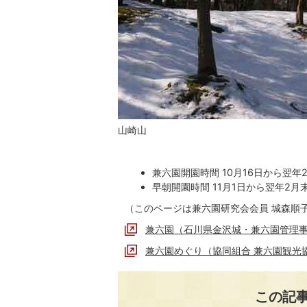
山崎山
兼六園開園時間 10月16日から翌年
早朝開園時間 11月1日から翌年2月
（このページは兼六園研究会会員 城森順
兼六園（石川県金沢城・兼六園管理
兼六園めぐり（協同組合 兼六園観光
この記