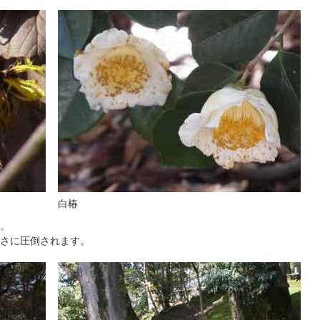
白椿
す。
事さに圧倒されます。