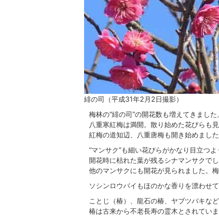
緋の司（平成31年2月2日撮影）
梅林の“緋の司”の開花数も増えてきまし
八重寒紅梅は満開。散り始めた花びらも見
紅梅の道知辺、八重唐梅も開き始めました
“マンサク”も細い花びらがかなり目立つ
開花時に枯れた葉が残るシナマンサクでし
他のマンサクにも開花が見られました。梅
ソシンロウバイもほのかな香りを漂わせて
ことじ（椿）、龍石の椿、ヤブツバキなど
椿は古来から不老長寿の霊木とされていま