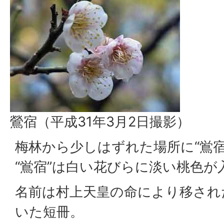
鶯宿（平成31年3月2日撮影）
梅林から少しはずれた場所に“鴬宿
“鴬宿”は白い花びらに淡い桃色が
名前は村上天皇の命により移され
いた短冊。