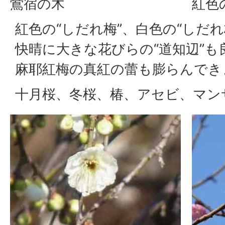
鴬宿の木
紅色
紅色の“しだれ梅”、白色の“しだ
快晴に大きな花びらの“道知辺”も
麻耶紅梅の真紅の蕾も膨らんでき
十月桜、冬桜、椿、アセビ、マン