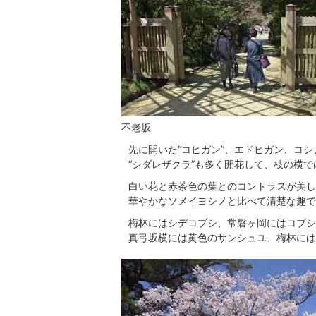
不老坂
先に開いた“コヒガン”、エドヒガン、コ
“シダレザクラ”も多く開花して、枝の横
白い花と赤茶色の葉とのコントラスが美し
華やかなソメイヨシノと比べて清楚な趣で
梅林にはシデコブシ、常磐ヶ岡にはコブシ
真弓坂横には黄色のサンシュユ、梅林には