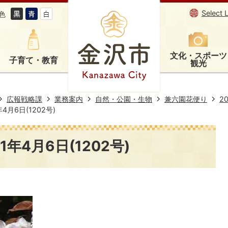
Select 
色
文化・スポーツ
子育て・教育
観光
広報戦略課
業務案内
自然・公園・生物
兼六園花便り
2
4月6日(1202号)
年4月6日(1202号)