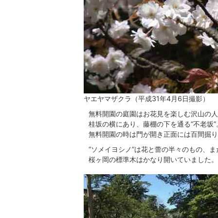
ヤエヤマザクラ（平成31年4月6日撮影）
無料開園の庭園はお花見を楽しむ沢山の人
桂坂の横にあり、藤棚の下を通る“不老坂”
無料開園の時は門が開き正面には百間掘り
“ソメイヨシノ”は花と蕾の半々のもの、
桜ヶ岡の標準木はかなり開いていました。