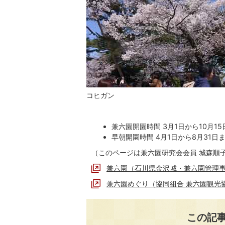
コヒガン
兼六園開園時間 3月1日から10月1
早朝開園時間 4月1日から8月31日
（このページは兼六園研究会会員 城森順
兼六園（石川県金沢城・兼六園管理
兼六園めぐり（協同組合 兼六園観光
この記