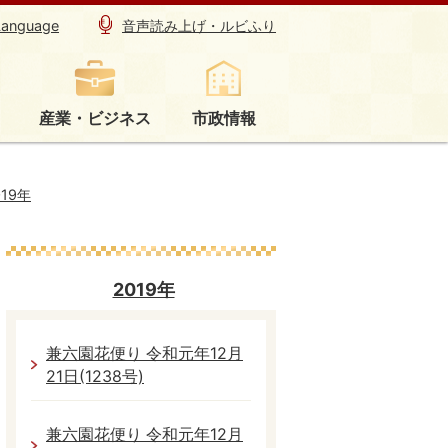
Language
音声読み上げ・ルビふり
産業・ビジネス
市政情報
019年
2019年
兼六園花便り 令和元年12月
21日(1238号)
兼六園花便り 令和元年12月