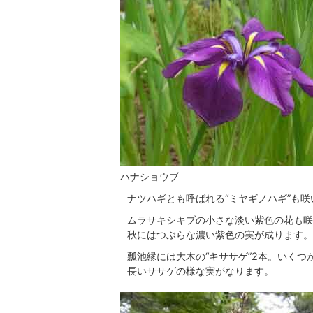
ハナショウブ
ナツハギとも呼ばれる“ミヤギノハギ”も
ムラサキシキブの小さな淡い紫色の花も咲
秋にはつぶらな濃い紫色の実が成ります。
瓢池縁には大木の“キササゲ”2本。いく
長いササゲの様な実がなります。