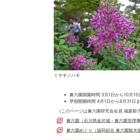
ミヤギノハギ
兼六園開園時間 3月1日から10月1
早朝開園時間 4月1日から8月31日
（このページは兼六園研究会会員 城森順
兼六園（石川県金沢城・兼六園管理
兼六園めぐり（協同組合 兼六園観光