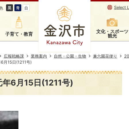
Select 
色
文化・スポーツ
子育て・教育
観光
広報戦略課
業務案内
自然・公園・生物
兼六園花便り
2
月15日(1211号)
6月15日(1211号)