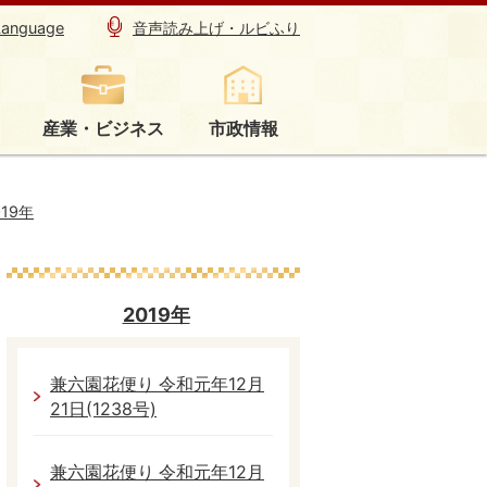
Language
音声読み上げ・ルビふり
産業・ビジネス
市政情報
019年
2019年
兼六園花便り 令和元年12月
21日(1238号)
兼六園花便り 令和元年12月