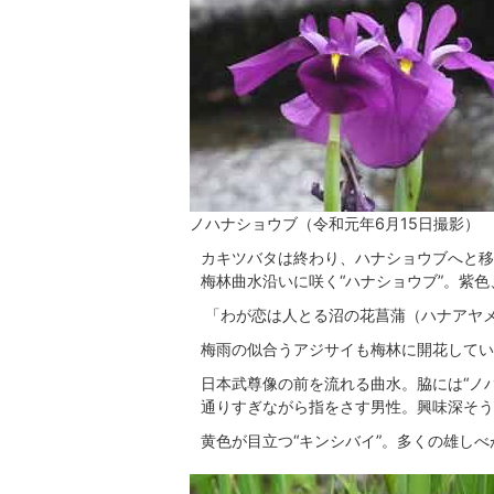
ノハナショウブ（令和元年6月15日撮影）
カキツバタは終わり、ハナショウブへと移
梅林曲水沿いに咲く“ハナショウブ”。紫
「わが恋は人とる沼の花菖蒲（ハナアヤメ
梅雨の似合うアジサイも梅林に開花してい
日本武尊像の前を流れる曲水。脇には“ノ
通りすぎながら指をさす男性。興味深そう
黄色が目立つ“キンシバイ”。多くの雄し