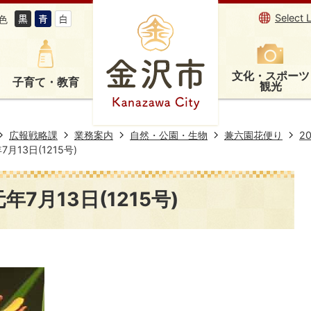
Select 
色
文化・スポーツ
子育て・教育
観光
広報戦略課
業務案内
自然・公園・生物
兼六園花便り
2
月13日(1215号)
7月13日(1215号)