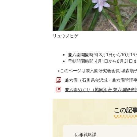
リュウノヒゲ
兼六園開園時間 3月1日から10月1
早朝開園時間 4月1日から8月31日
（このページは兼六園研究会会員 城森順
兼六園（石川県金沢城・兼六園管理
兼六園めぐり（協同組合 兼六園観光
この記
広報戦略課