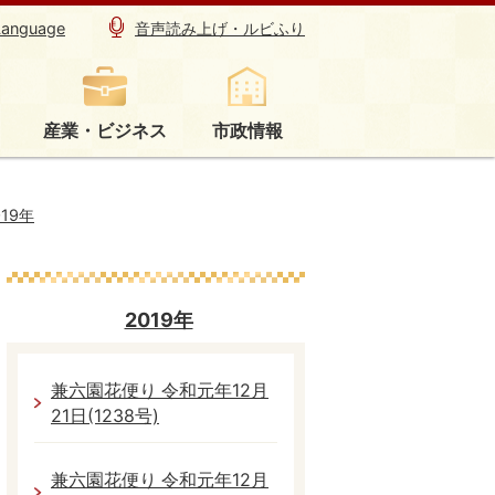
Language
音声読み上げ・ルビふり
産業・ビジネス
市政情報
019年
2019年
兼六園花便り 令和元年12月
21日(1238号)
兼六園花便り 令和元年12月