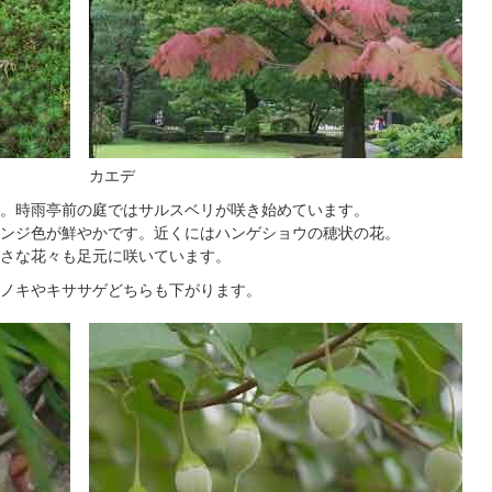
カエデ
。時雨亭前の庭ではサルスベリが咲き始めています。
ンジ色が鮮やかです。近くにはハンゲショウの穂状の花。
さな花々も足元に咲いています。
ノキやキササゲどちらも下がります。