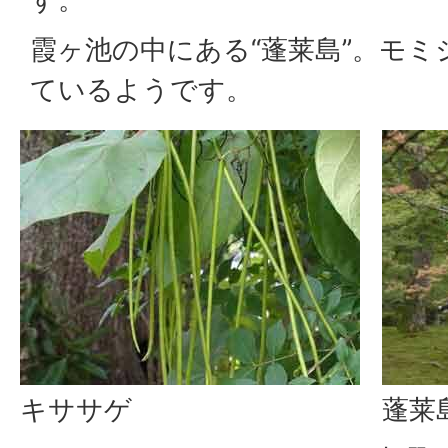
霞ヶ池の中にある“蓬莱島”。モ
ているようです。
キササゲ
蓬莱