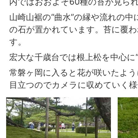
内ではおおよそ60種の苔が見ら
山崎山裾の“曲水”の縁や流れの
の石が置かれています。苔に覆わ
す。
宏大な千歳台では根上松を中心に“
常磐ヶ岡に入ると花が咲いたよう
目立つのでカメラに収めていく様