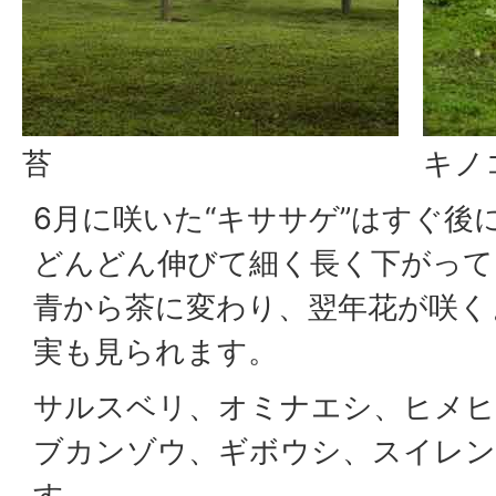
苔
キノ
6月に咲いた“キササゲ”はすぐ後
どんどん伸びて細く長く下がって
青から茶に変わり、翌年花が咲く
実も見られます。
サルスベリ、オミナエシ、ヒメ
ブカンゾウ、ギボウシ、スイレン
す。