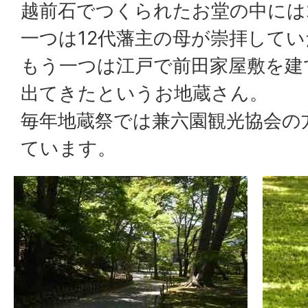
越前石でつくられたお堂の中には2
一つは12代藩主の母が崇拝して
もう一つは江戸で前田家屋敷を建
出てきたというお地蔵さん。
毎年地蔵祭では兼六園観光協会の
ています。