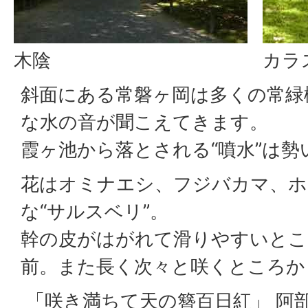
木陰
カラ
斜面にある常磐ヶ岡は多くの常緑
な水の音が聞こえてきます。
霞ヶ池から落とされる“噴水”は
花はオミナエシ、フジバカマ、ホ
な“サルスベリ”。
幹の皮がはがれて滑りやすいとこ
前。また長く次々と咲くところか
「咲き満ちて天の簪百日紅」 阿