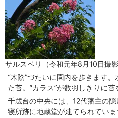
サルスベリ（令和元年8月10日撮
“木陰”づたいに園内を歩きます
た苔。“カラス”が数羽しきりに
千歳台の中央には、12代藩主の
寝所跡に地蔵堂が建てられていま