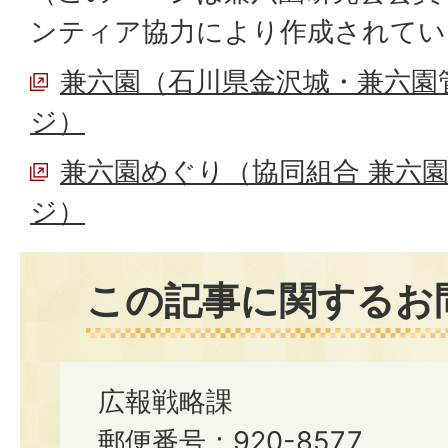
ンティア協力により作成されてい
兼六園（石川県金沢城・兼六園
ジ）
兼六園めぐり（協同組合 兼六
ジ）
この記事に関するお
広報戦略課
郵便番号：920-8577