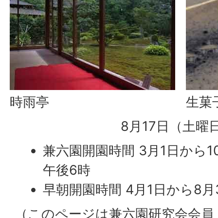
時雨亭
生菓
8月17日（土曜
兼六園開園時間 3月1日から1
午後6時
早朝開園時間 4月1日から8月
（このページは兼六園研究会会員