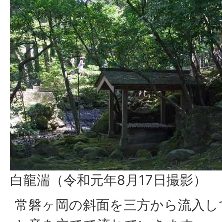
白龍湍（令和元年8月17日撮影）
常磐ヶ岡の斜面を三方から流入し