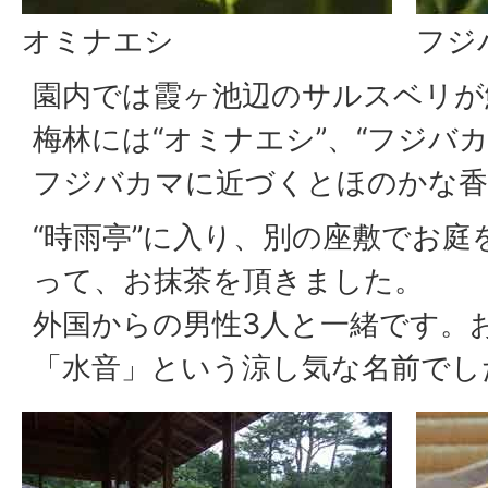
オミナエシ
フジ
園内では霞ヶ池辺のサルスベリが
梅林には“オミナエシ”、“フジバ
フジバカマに近づくとほのかな香
“時雨亭”に入り、別の座敷でお
って、お抹茶を頂きました。
外国からの男性3人と一緒です。お
「水音」という涼し気な名前でし