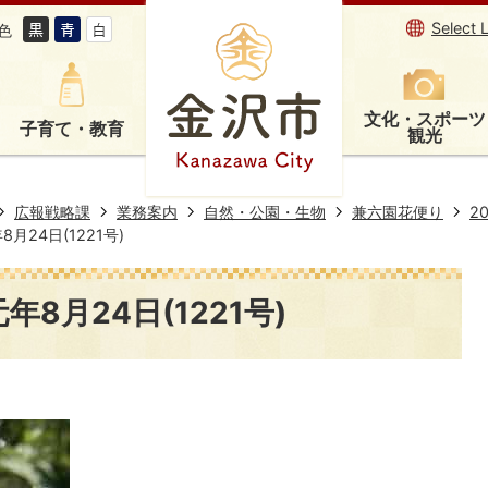
Select 
色
文化・スポーツ
子育て・教育
観光
広報戦略課
業務案内
自然・公園・生物
兼六園花便り
2
月24日(1221号)
8月24日(1221号)