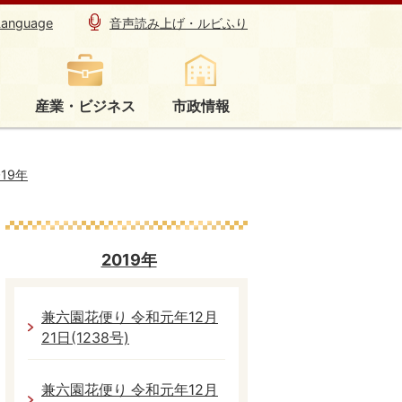
Language
音声読み上げ・ルビふり
産業・ビジネス
市政情報
019年
2019年
兼六園花便り 令和元年12月
21日(1238号)
兼六園花便り 令和元年12月