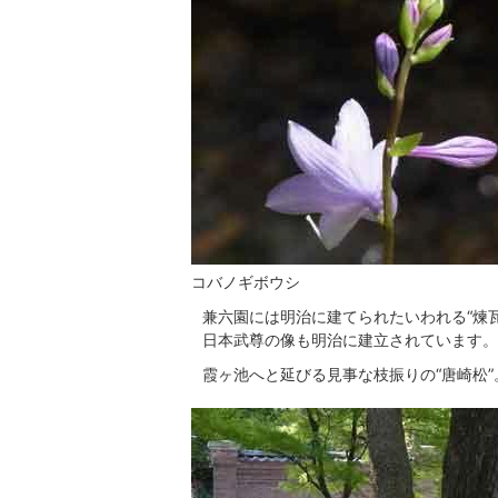
コバノギボウシ
兼六園には明治に建てられたいわれる“煉
日本武尊の像も明治に建立されています。
霞ヶ池へと延びる見事な枝振りの“唐崎松