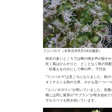
フジバカマ（令和元年8月24日撮影）
樹木の多いところでは蝉の鳴き声が賑やか
吹く風はひんやりと、どことなく秋の気配
「松風もをのがにして蝉の声」 千代女
“フジバカマ”は見ごろになりました。秋
オミナエシも秋の七草。小さな花一つ一つ
“コバノギボウシ”が咲いていました。初
横には同じ紫系の“ヤブラン”が咲き始めて
サルスベリも咲き続いています。