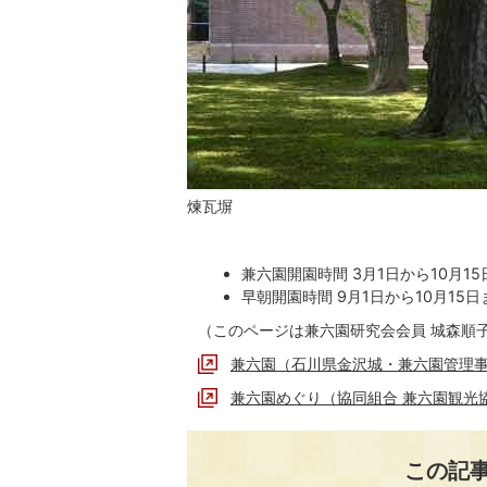
煉瓦塀
兼六園開園時間 3月1日から10月1
早朝開園時間 9月1日から10月15日
（このページは兼六園研究会会員 城森順
兼六園（石川県金沢城・兼六園管理
兼六園めぐり（協同組合 兼六園観光
この記