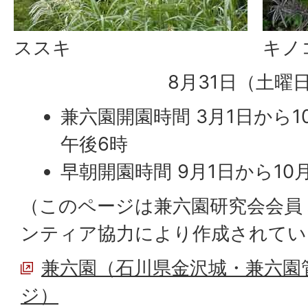
ススキ
キノ
8月31日（土曜
兼六園開園時間 3月1日から1
午後6時
早朝開園時間 9月1日から10
（このページは兼六園研究会会員
ンティア協力により作成されてい
兼六園（石川県金沢城・兼六園
ジ）