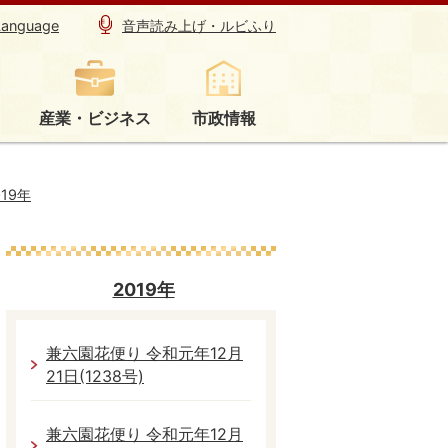
Language
音声読み上げ・ルビふり
産業・ビジネス
市政情報
019年
2019年
兼六園花便り 令和元年12月
21日(1238号)
兼六園花便り 令和元年12月