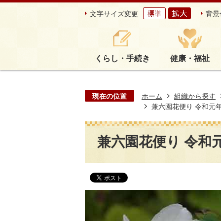
文字サイズ変更
背景
くらし・手続き
健康・福祉
現在の位置
ホーム
組織から探す
兼六園花便り 令和元年9
兼六園花便り 令和元年