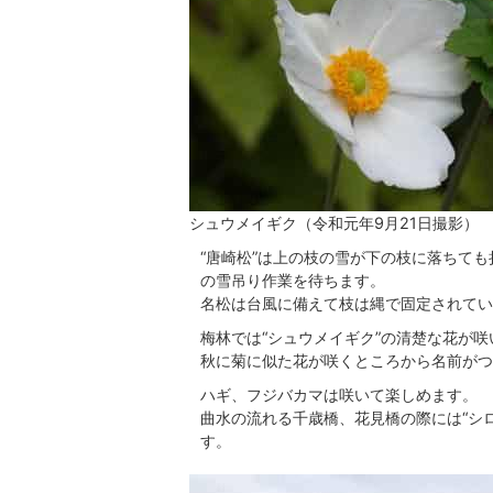
シュウメイギク（令和元年9月21日撮影）
“唐崎松”は上の枝の雪が下の枝に落ちて
の雪吊り作業を待ちます。
名松は台風に備えて枝は縄で固定されてい
梅林では“シュウメイギク”の清楚な花が
秋に菊に似た花が咲くところから名前がつ
ハギ、フジバカマは咲いて楽しめます。
曲水の流れる千歳橋、花見橋の際には“シ
す。