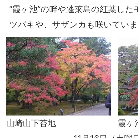
“霞ヶ池”の畔や蓬莱島の紅葉し
ツバキや、サザンカも咲いていま
山崎山下苔地
霞ヶ