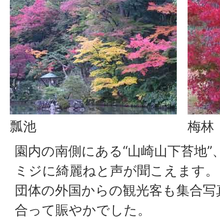
瓢池
梅林
園内の南側にある“山崎山下苔地”
ミジに綺麗ねと声が聞こえます。
団体の外国からの観光客も集合写
合って賑やかでした。