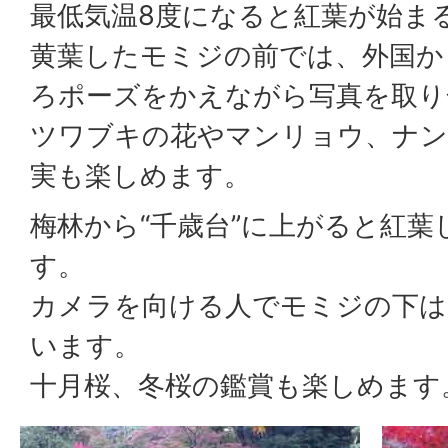
最低気温8度になると紅葉が始ま
黄葉したモミジの前では、外国か
ろポーズをかえながら写真を取り
ツワブキの花やマンリョウ、ナ
実も楽しめます。
梅林から“千歳台”に上がると紅
す。
カメラを向ける人でモミジの下は
います。
十月桜、冬桜の鑑賞も楽しめます