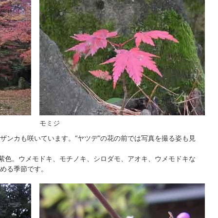
モミジ
ザンカも咲いています。“ヤツデ”の花の前では写真を撮る姿も見
る紫色。ウメモドキ、モチノキ、シロダモ、アオキ、ウメモドキな
める季節です。