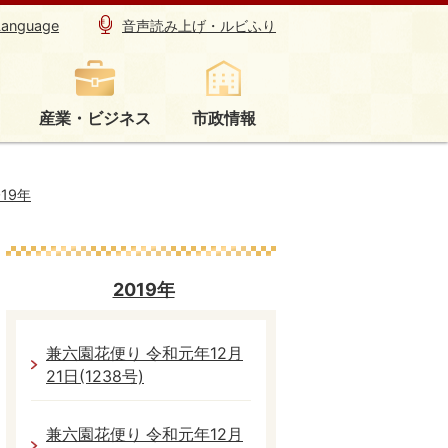
Language
音声読み上げ・ルビふり
産業・ビジネス
市政情報
019年
2019年
兼六園花便り 令和元年12月
21日(1238号)
兼六園花便り 令和元年12月