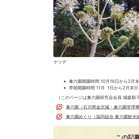
ヤツデ
兼六園開園時間 10月16日から2月
早朝開園時間 11月 1日から2月末
（このページは兼六園研究会会員 城森順
兼六園（石川県金沢城・兼六園管理
兼六園めぐり（協同組合 兼六園観光
この記