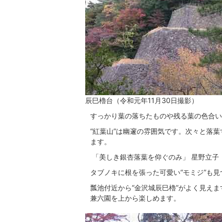
辰巳櫓台（令和元年11月30日撮影）
すっかり葉の落ちたものや残る葉の色合い
“紅葉山”は幽邃の雰囲気です。次々と落
ます。
「美しき銀杏落葉を仰ぐのみ」 星野立子
タブノキに根を張った可愛い“モミジ”も
瓢池付近から“金沢城辰巳櫓”がよく見え
兼六園を上から楽しめます。