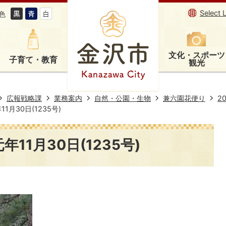
Select 
色
文化・スポーツ
子育て・教育
観光
広報戦略課
業務案内
自然・公園・生物
兼六園花便り
2
1月30日(1235号)
11月30日(1235号)