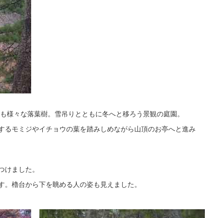
も様々な落葉樹。雪吊りとともに冬へと移ろう景観の庭園。
葉するモミジやイチョウの葉を踏みしめながら山頂のお亭へと進み
見つけました。
ます。櫓台から下を眺める人の姿も見えました。