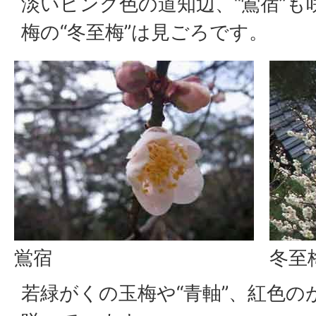
淡いピンク色の道知辺、“鴬宿”
梅の“冬至梅”は見ごろです。
鴬宿
冬至
若緑がくの玉梅や“青軸”、紅色の