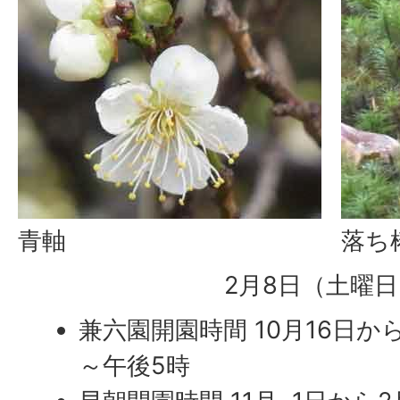
青軸
落ち
2月8日（土曜
兼六園開園時間 10月16日か
～午後5時