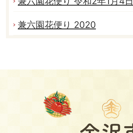
兼六園花便り 令和2年1月4日(
兼六園花便り 2020