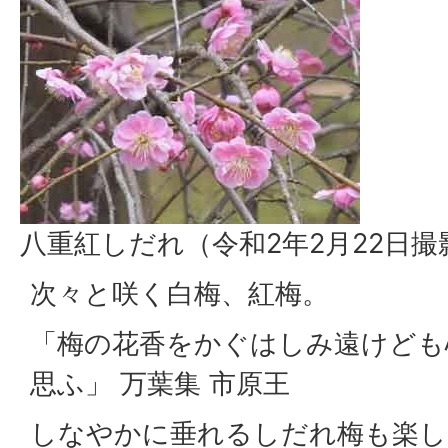
八重紅しだれ（令和2年2月22日撮
次々と咲く白梅、紅梅。
「梅の花香をかぐはしみ遠けども
思ふ」 万葉集 市原王
しなやかに垂れるしだれ梅も楽