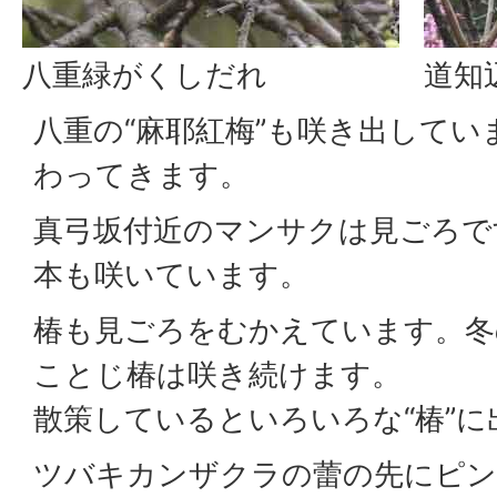
八重緑がくしだれ
道知
八重の“麻耶紅梅”も咲き出してい
わってきます。
真弓坂付近のマンサクは見ごろで
本も咲いています。
椿も見ごろをむかえています。冬
ことじ椿は咲き続けます。
散策しているといろいろな“椿”に
ツバキカンザクラの蕾の先にピン