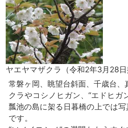
ヤエヤマザクラ（令和2年3月28
常磐ヶ岡、眺望台斜面、千歳台、
クラやコシノヒガン、“エドヒガ
瓢池の島に架る日暮橋の上では写
です。