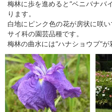
梅林に歩を進めると“ベニバナバ
ります。
白地にピンク色の花が房状に咲い
サイ科の園芸品種です。
梅林の曲水には“ハナショウブ”