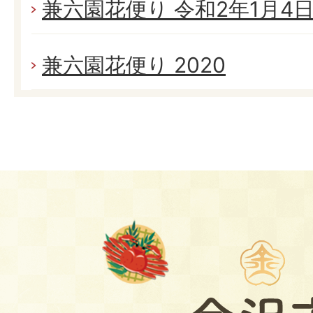
兼六園花便り 令和2年1月4日(
兼六園花便り 2020