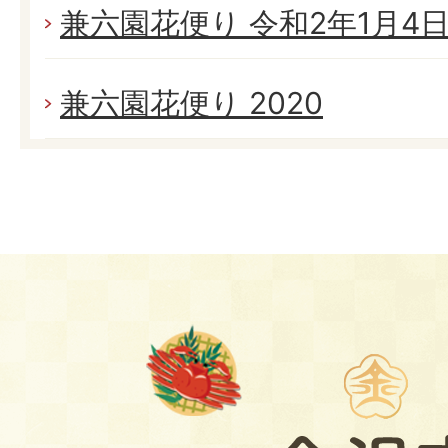
兼六園花便り 令和2年1月4日(
兼六園花便り 2020