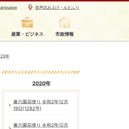
Language
音声読み上げ・ルビふり
産業・ビジネス
市政情報
020年
2020年
兼六園花便り 令和2年12月
19日(1282号)
兼六園花便り 令和2年12月