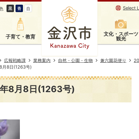
Select 
色
文化・スポーツ
子育て・教育
観光
広報戦略課
業務案内
自然・公園・生物
兼六園花便り
2
月8日(1263号)
8月8日(1263号)