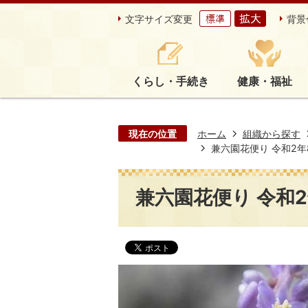
文字サイズ変更
背景
くらし・手続き
健康・福祉
現在の位置
ホーム
組織から探す
兼六園花便り 令和2年8
兼六園花便り 令和2年