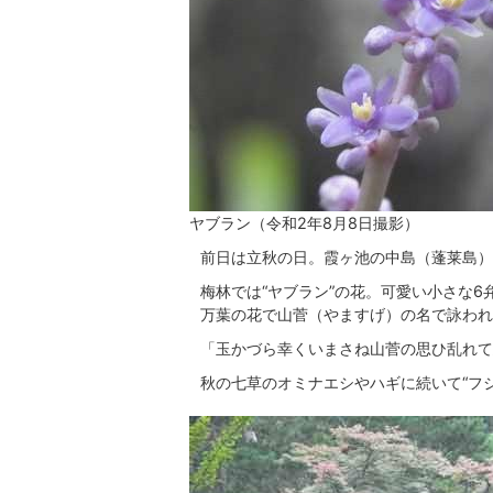
ヤブラン（令和2年8月8日撮影）
前日は立秋の日。霞ヶ池の中島（蓬莱島）
梅林では“ヤブラン”の花。可愛い小さな
万葉の花で山菅（やますげ）の名で詠われ
「玉かづら幸くいまさね山菅の思ひ乱れて
秋の七草のオミナエシやハギに続いて“フ