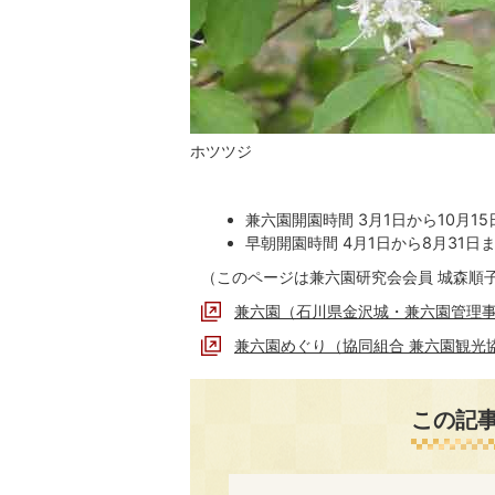
ホツツジ
兼六園開園時間 3月1日から10月1
早朝開園時間 4月1日から8月31日
（このページは兼六園研究会会員 城森順
兼六園（石川県金沢城・兼六園管理
兼六園めぐり（協同組合 兼六園観光
この記