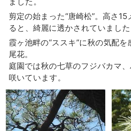
ました。
剪定の始まった“唐崎松”。高さ1
ると、綺麗に透かされていました
霞ヶ池畔の“ススキ”に秋の気配
尾花。
庭園では秋の七草のフジバカマ、
咲いています。