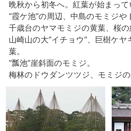
晩秋から初冬へ。紅葉が始まって
“霞ケ池”の周辺、中島のモミジ
千歳台のヤマモミジの黄葉、桜の
山崎山の大“イチョウ”、巨樹ケ
葉。
“瓢池”崖斜面のモミジ。
梅林のドウダンツツジ、モミジの