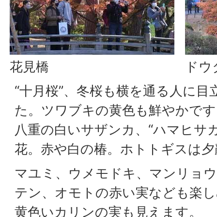
花見橋
ドウ
“十月桜”、冬桜も横を通る人に目
た。ツワブキの黄色も鮮やかです
八重の白いサザンカ、“ハマヒサ
花。赤や白の椿。ホトトギスは夕
マユミ、ウメモドキ、マンリョウ
テン、オモトの赤い実なども楽し
黄色いカリンの実も見えます。