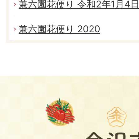
兼六園花便り 令和2年1月4日(
兼六園花便り 2020