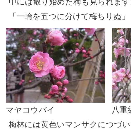
中には散り始めた梅も見られます
「一輪を五つに分けて梅ちりぬ」
マヤコウバイ
八重
梅林には黄色いマンサクにつづい