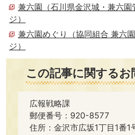
兼六園（石川県金沢城・兼六園
ジ）
兼六園めぐり（協同組合 兼六
ジ）
この記事に関するお
広報戦略課
郵便番号：920-8577
住所：金沢市広坂1丁目1番1