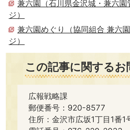
兼六園（石川県金沢城・兼六園
ジ）
兼六園めぐり（協同組合 兼六
ジ）
この記事に関するお
広報戦略課
郵便番号：920-8577
住所：金沢市広坂1丁目1番1