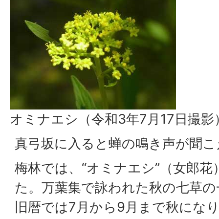
オミナエシ（令和3年7月17日撮影
真弓坂に入ると蝉の鳴き声が聞こ
梅林では、“オミナエシ”（女郎
た。万葉集で詠われた秋の七草の
旧暦では7月から9月まで秋にな