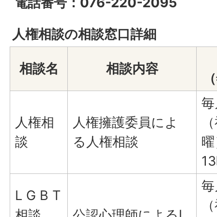
電話番号：076-220-2095
人権相談の相談窓口詳細
相談名
相談内容
（
毎
人権相
人権擁護委員によ
（
談
る人権相談
曜
1
毎
L G B T
（
相談
公認心理師によるL